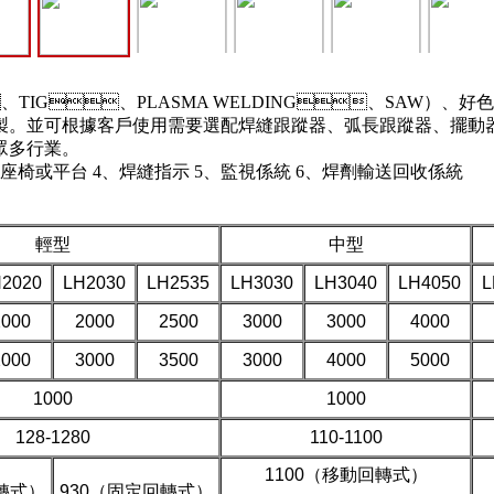
、TIG、PLASMA WELDING、SAW）
。並可根據客戶使用需要選配焊縫跟蹤器、弧長跟蹤器、擺動器
眾多行業。
椅或平台 4、焊縫指示 5、監視係統 6、焊劑輸送回收係統
輕型
中型
2020
LH2030
LH2535
LH3030
LH3040
LH4050
L
2000
2000
2500
3000
3000
4000
2000
3000
3500
3000
4000
5000
1000
1000
128-1280
110-1100
1100（移動回轉式）
轉式）
930（固定回轉式）