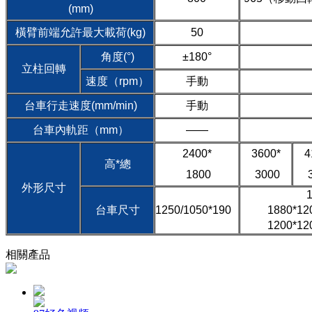
(mm)
橫臂前端允許最大載荷(kg)
50
角度(°)
±180°
立柱回轉
速度（rpm）
手動
台車行走速度(mm/min)
手動
台車內軌距（mm）
——
2400*
3600*
4
高*總
1800
3000
3
外形尺寸
台車尺寸
1250/1050*190
1880*
1200*
相關產品