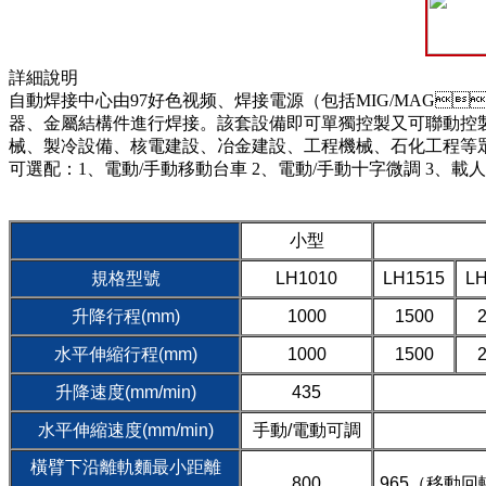
詳細說明
自動焊接中心由97好色视频、焊接電源（包括MIG/MAG
器、金屬結構件進行焊接。該套設備即可單獨控製又可聯動控製
械、製冷設備、核電建設、冶金建設、工程機械、石化工程等
可選配：1、電動/手動移動台車 2、電動/手動十字微調 3、載人座
小型
規格型號
LH1010
LH1515
LH
升降行程(mm)
1000
1500
水平伸縮行程(mm)
1000
1500
升降速度(mm/min)
435
水平伸縮速度(mm/min)
手動/電動可調
橫臂下沿離軌麵最小距離
800
965（移動回