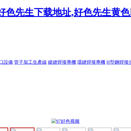
频,好色先生下载地址,好色先生黄
口設備
管子加工生產線
縱縫焊接專機
環縫焊接專機
H型鋼焊接