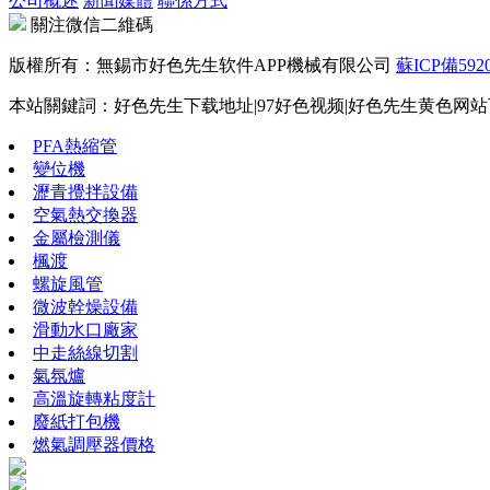
公司概述
新聞媒體
聯係方式
關注微信二維碼
版權所有：無錫市好色先生软件APP機械有限公司
蘇ICP備5920
本站關鍵詞：好色先生下载地址|97好色视频|好色先生黄色网站下
PFA熱縮管
變位機
瀝青攪拌設備
空氣熱交換器
金屬檢測儀
楓渡
螺旋風管
微波幹燥設備
滑動水口廠家
中走絲線切割
氣氛爐
高溫旋轉粘度計
廢紙打包機
燃氣調壓器價格