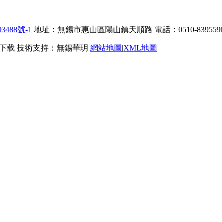
3488號-1
地址：無錫市惠山區陽山鎮天順路 電話：0510-83955905 手
载 技術支持：無錫華玥
網站地圖
|
XML地圖