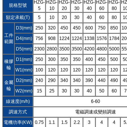
HZG-
HZG-
HZG-
HZG-
HZG-
HZG-
HZG-
HZ
規格型號
5
10
20
30
40
60
80
1
額定承載(T)
5
10
20
30
40
60
80
1
D3(mm)
250
320
450
450
600
750
850
10
工件
D4(mm)
756
908
1224
1224
1338
1576
1784
20
範圍
D5(mm)
2300
2800
3500
3500
4200
4800
5000
55
D1(mm)
250
300
350
350
400
450
500
5
橡膠
輪
W1(mm)
100
120
120
120
120
120
120
1
D2(mm)
240
290
340
340
390
440
490
4
金屬
輪
W2(mm)
15
25
30
30
40
50
60
7
線速度(m/h)
6-60
調速方式
電磁調速或變頻調速
電機功率(KW)
0.75
1.1
1.5
2.2
3
4
4
5