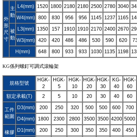
L4(mm)
1520
1800
2180
2180
2500
2780
3040
34
主
動
W4(mm)
800
830
956
956
1145
1237
1165
14
外
形
L3(mm)
1350
157
1910
1910
2170
2400
2670
29
被
尺
動
寸
W3(mm)
420
420
486
486
530
590
620
7
H(mm)
648
800
933
933
1030
1135
1198
13
KG係列螺釘可調式滾輪架
HGK-
HGK-
HGK-
HGK-
HGK-
KG-
HGK-
規格型號
2
5
10
20
30
40
60
額定承載(T)
2
5
10
20
30
40
60
D3(mm)
200
250
320
500
500
600
700
工件
範圍
D4(mm)
1800
2300
2800
3500
3500
4200
5000
D1(mm)
200
250
300
350
350
400
450
橡膠