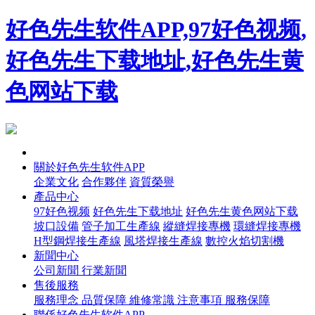
好色先生软件APP,97好色视频,
好色先生下载地址,好色先生黄
色网站下载
首頁
關於好色先生软件APP
企業文化
合作夥伴
資質榮譽
產品中心
97好色视频
好色先生下载地址
好色先生黄色网站下载
坡口設備
管子加工生產線
縱縫焊接專機
環縫焊接專機
H型鋼焊接生產線
風塔焊接生產線
數控火焰切割機
新聞中心
公司新聞
行業新聞
售後服務
服務理念
品質保障
維修常識
注意事項
服務保障
聯係好色先生软件APP