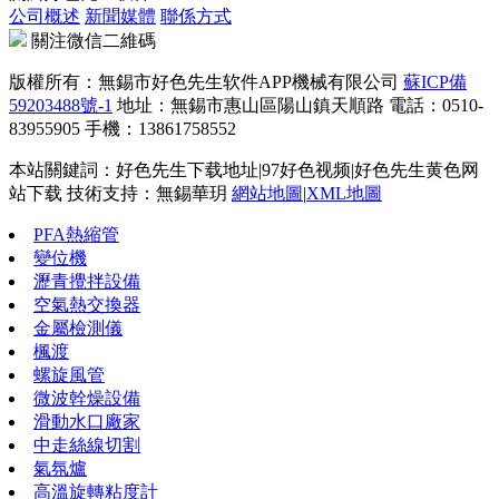
公司概述
新聞媒體
聯係方式
關注微信二維碼
版權所有：無錫市好色先生软件APP機械有限公司
蘇ICP備
59203488號-1
地址：無錫市惠山區陽山鎮天順路 電話：0510-
83955905 手機：13861758552
本站關鍵詞：好色先生下载地址|97好色视频|好色先生黄色网
站下载 技術支持：無錫華玥
網站地圖
|
XML地圖
PFA熱縮管
變位機
瀝青攪拌設備
空氣熱交換器
金屬檢測儀
楓渡
螺旋風管
微波幹燥設備
滑動水口廠家
中走絲線切割
氣氛爐
高溫旋轉粘度計