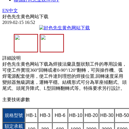
EN
中文
好色先生黄色网站下载
2019-02-15 16:52
詳細說明
好色先生黄色网站下载為焊接法蘭及盤狀類工件的專用設備，
可使工件實現360°回轉或者0-90°/120°翻轉，可與操作機、弧
焊電源配套使用，使工件達到理想的焊接位置,回轉速度采用
變頻器無級調速，運轉平穩。結構形式可分為單座傾翻式、頭
尾式、頭尾升降式、L型回轉翻轉式等。特殊要求另行設計。
主要技術參數
規格型號
HB-1
HB-3
HB-6
HB-10
HB-20
HB-30
HB-50
額定承載