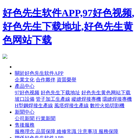
好色先生软件APP,97好色视频,
好色先生下载地址,好色先生黄
色网站下载
首頁
關於好色先生软件APP
企業文化
合作夥伴
資質榮譽
產品中心
97好色视频
好色先生下载地址
好色先生黄色网站下载
坡口設備
管子加工生產線
縱縫焊接專機
環縫焊接專機
H型鋼焊接生產線
風塔焊接生產線
數控火焰切割機
新聞中心
公司新聞
行業新聞
售後服務
服務理念
品質保障
維修常識
注意事項
服務保障
聯係好色先生软件APP