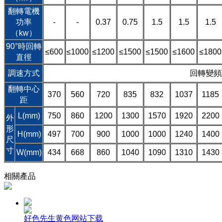
翻轉電機
功率
-
-
0.37
0.75
1.5
1.5
1.5
（kw）
90°時回轉
≤600
≤1000
≤1200
≤1500
≤1500
≤1600
≤1800
直徑
調速方式
回轉變頻
翻轉中心
370
560
720
835
832
1037
1185
距
L(mm)
750
860
1200
1300
1570
1920
2200
外
形
H(mm)
497
700
900
1000
1000
1240
1400
尺
寸
W(mm)
434
668
860
1040
1090
1310
1430
相關產品
好色先生黄色网站下载