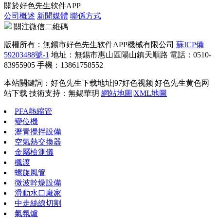
關於好色先生软件APP
公司概述
新聞媒體
聯係方式
關注微信二維碼
版權所有：無錫市好色先生软件APP機械有限公司
蘇ICP備
59203488號-1
地址：無錫市惠山區陽山鎮天順路 電話：0510-
83955905 手機：13861758552
本站關鍵詞：好色先生下载地址|97好色视频|好色先生黄色网
站下载 技術支持：無錫華玥
網站地圖
|
XML地圖
PFA熱縮管
變位機
瀝青攪拌設備
空氣熱交換器
金屬檢測儀
楓渡
螺旋風管
微波幹燥設備
滑動水口廠家
中走絲線切割
氣氛爐