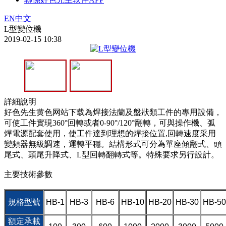
EN
中文
L型變位機
2019-02-15 10:38
詳細說明
好色先生黄色网站下载為焊接法蘭及盤狀類工件的專用設備，
可使工件實現360°回轉或者0-90°/120°翻轉，可與操作機、弧
焊電源配套使用，使工件達到理想的焊接位置,回轉速度采用
變頻器無級調速，運轉平穩。結構形式可分為單座傾翻式、頭
尾式、頭尾升降式、L型回轉翻轉式等。特殊要求另行設計。
主要技術參數
規格型號
HB-1
HB-3
HB-6
HB-10
HB-20
HB-30
HB-50
額定承載