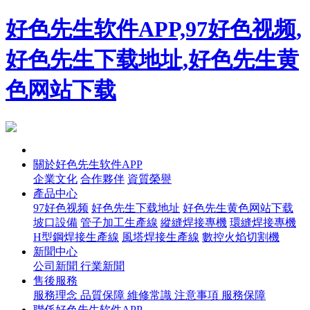
好色先生软件APP,97好色视频,
好色先生下载地址,好色先生黄
色网站下载
首頁
關於好色先生软件APP
企業文化
合作夥伴
資質榮譽
產品中心
97好色视频
好色先生下载地址
好色先生黄色网站下载
坡口設備
管子加工生產線
縱縫焊接專機
環縫焊接專機
H型鋼焊接生產線
風塔焊接生產線
數控火焰切割機
新聞中心
公司新聞
行業新聞
售後服務
服務理念
品質保障
維修常識
注意事項
服務保障
聯係好色先生软件APP