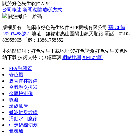
關於好色先生软件APP
公司概述
新聞媒體
聯係方式
關注微信二維碼
版權所有：無錫市好色先生软件APP機械有限公司
蘇ICP備
59203488號-1
地址：無錫市惠山區陽山鎮天順路 電話：0510-
83955905 手機：13861758552
本站關鍵詞：好色先生下载地址|97好色视频|好色先生黄色网
站下载 技術支持：無錫華玥
網站地圖
|
XML地圖
PFA熱縮管
變位機
瀝青攪拌設備
空氣熱交換器
金屬檢測儀
楓渡
螺旋風管
微波幹燥設備
滑動水口廠家
中走絲線切割
氣氛爐