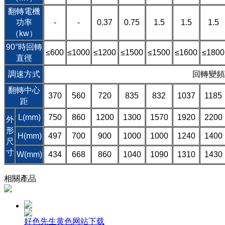
翻轉電機
功率
-
-
0.37
0.75
1.5
1.5
1.5
（kw）
90°時回轉
≤600
≤1000
≤1200
≤1500
≤1500
≤1600
≤1800
直徑
調速方式
回轉變頻
翻轉中心
370
560
720
835
832
1037
1185
距
L(mm)
750
860
1200
1300
1570
1920
2200
外
形
H(mm)
497
700
900
1000
1000
1240
1400
尺
寸
W(mm)
434
668
860
1040
1090
1310
1430
相關產品
好色先生黄色网站下载